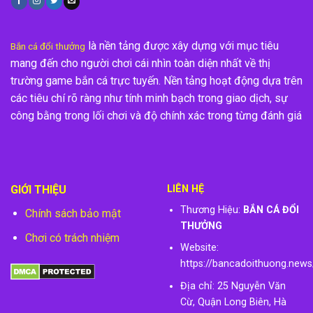
là nền tảng được xây dựng với mục tiêu
Bắn cá đổi thưởng
mang đến cho người chơi cái nhìn toàn diện nhất về thị
trường game bắn cá trực tuyến. Nền tảng hoạt động dựa trên
các tiêu chí rõ ràng như tính minh bạch trong giao dịch, sự
công bằng trong lối chơi và độ chính xác trong từng đánh giá
GIỚI THIỆU
LIÊN HỆ
Thương Hiệu:
BẮN CÁ ĐỔI
Chính sách bảo mật
THƯỞNG
Chơi có trách nhiệm
Website:
https://bancadoithuong.news
Địa chỉ: 25 Nguyễn Văn
Cừ, Quận Long Biên, Hà