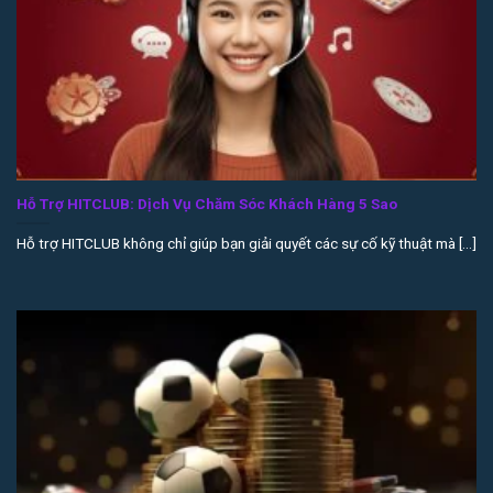
Hỗ Trợ HITCLUB: Dịch Vụ Chăm Sóc Khách Hàng 5 Sao
Hỗ trợ HITCLUB không chỉ giúp bạn giải quyết các sự cố kỹ thuật mà [...]