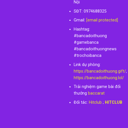
Nội
SĐT: 0974688325
Gmail:
[email protected]
Hashtag:
#bancadoithuong
#gamebanca
#bancadoithuongnews
#trochoibanca
Link dự phòng:
https://bancadoithuong.gift/
,
https://bancadoithuong.lol/
Trải nghiệm game bài đổi
thưởng
baccarat
Đối tác:
Hitclub
;
HITCLUB