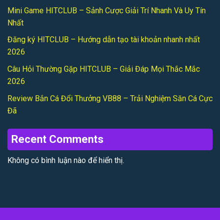
Mini Game HITCLUB – Sảnh Cược Giải Trí Nhanh Và Uy Tín
Nhất
Đăng ký HITCLUB – Hướng dẫn tạo tài khoản nhanh nhất
2026
Câu Hỏi Thường Gặp HITCLUB – Giải Đáp Mọi Thắc Mắc
2026
Review Bắn Cá Đổi Thưởng VB88 – Trải Nghiệm Săn Cá Cực
Đã
Recent Comments
Không có bình luận nào để hiển thị.