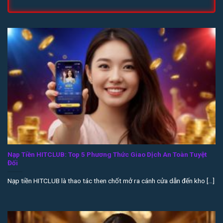
Nạp Tiền HITCLUB: Top 5 Phương Thức Giao Dịch An Toàn Tuyệt
Đối
Nạp tiền HITCLUB là thao tác then chốt mở ra cánh cửa dẫn đến kho [...]